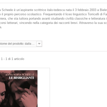
 Scheele è un’aspirante scrittrice italo-tedesca nata il 3 febbraio 2003 a Biele
il proprio percorso scolastico. Frequentando il liceo linguistico Torricelli di F
iera, che sta tuttora portando avanti studiando civiltà classiche e letteratura 
orsi letterari, vincendo nella categoria dei racconti brevi. Attraverso la sua scr
a.
Nome del prodotto: dalla A alla Z
1 - 1 di 1 articolo