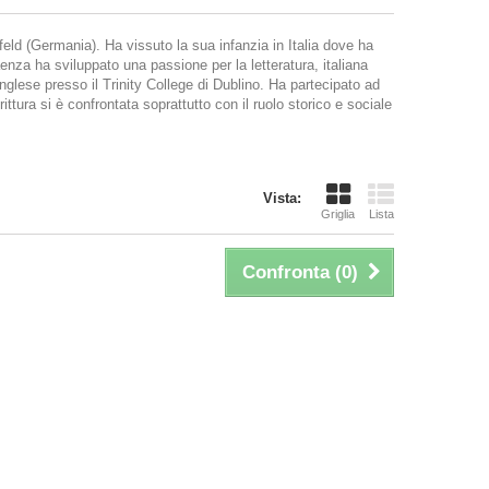
feld (Germania). Ha vissuto la sua infanzia in Italia dove ha
aenza ha sviluppato una passione per la letteratura, italiana
inglese presso il Trinity College di Dublino. Ha partecipato ad
ittura si è confrontata soprattutto con il ruolo storico e sociale
Vista:
Griglia
Lista
Confronta (
0
)