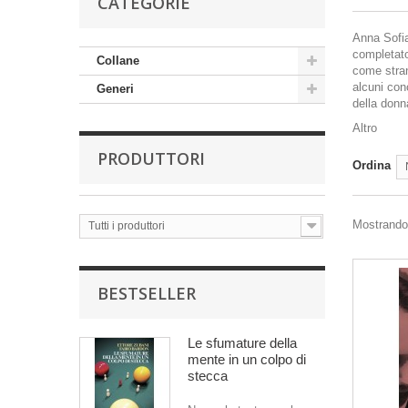
CATEGORIE
Anna Sofia
completato 
Collane
come stran
alcuni conc
Generi
della donn
Altro
PRODUTTORI
Ordina
Mostrando 
Tutti i produttori
BESTSELLER
Le sfumature della
mente in un colpo di
stecca