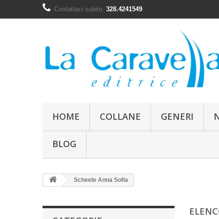
Contattaci subito:
328.4241549
HOME
COLLANE
GENERI
BLOG
Scheele Anna Sofia
ELENC