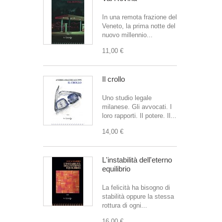
In una remota frazione del
Veneto, la prima notte del
nuovo millennio...
11,00 €
Il crollo
Uno studio legale
milanese. Gli avvocati. I
loro rapporti. Il potere. Il...
14,00 €
L'instabilità dell'eterno
equilibrio
La felicità ha bisogno di
stabilità oppure la stessa
rottura di ogni...
16,00 €