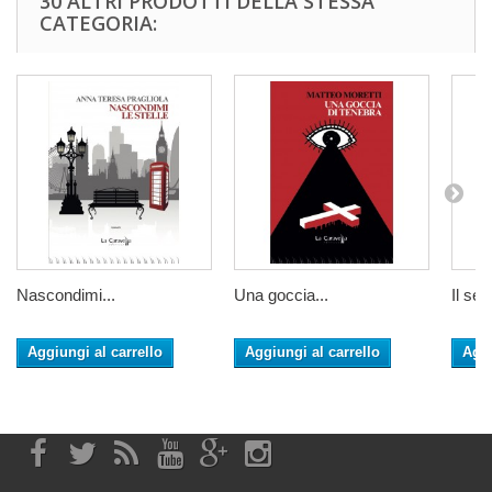
30 ALTRI PRODOTTI DELLA STESSA
CATEGORIA:
Nascondimi...
Una goccia...
Il sen
Aggiungi al carrello
Aggiungi al carrello
Aggi