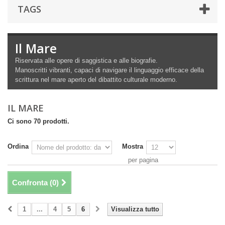
TAGS
Il Mare
Riservata alle opere di saggistica e alle biografie.
Manoscritti vibranti, capaci di navigare il linguaggio efficace della
scrittura nel mare aperto del dibattito culturale moderno.
IL MARE
Ci sono 70 prodotti.
Ordina
Mostra
per pagina
Confronta (
0
)
1
...
4
5
6
Visualizza tutto