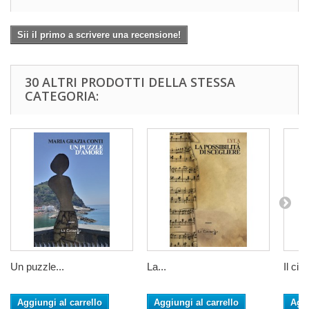
Sii il primo a scrivere una recensione!
30 ALTRI PRODOTTI DELLA STESSA
CATEGORIA:
Un puzzle...
La...
Il cini
Aggiungi al carrello
Aggiungi al carrello
Aggi