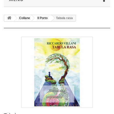
Collane
Il Porto
Tabula rasa
Visualizza
ingrandito