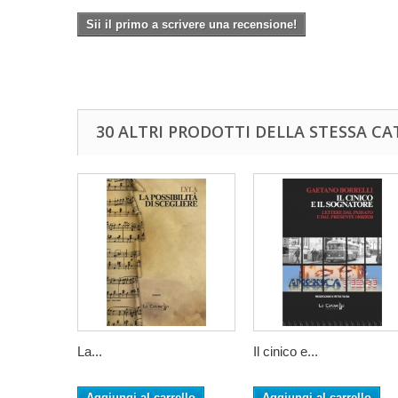
Sii il primo a scrivere una recensione!
30 ALTRI PRODOTTI DELLA STESSA CA
La...
Il cinico e...
Aggiungi al carrello
Aggiungi al carrello