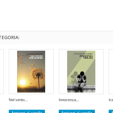
TEGORIA:
Nel vento...
Innocenza...
Ic
Aggiungi al carrello
Aggiungi al carrello
A