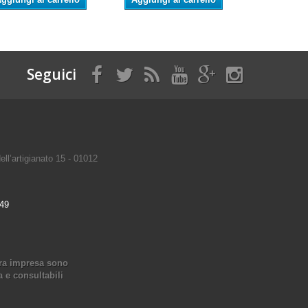
Seguici
ell’artigianato 15 - 01012
49
stra impresa sono
a e consultabili