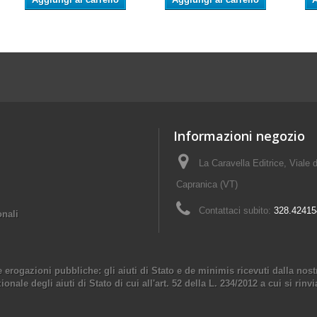
Informazioni negozio
La Caravella Editrice, Viale d
Capranica (VT)
Contattaci subito:
328.42415
onali
e erogazioni pubbliche: gli aiuti di Stato e de minimis ricevuti dalla no
onale degli aiuti di Stato di cui all'art. 52 della L. 234/2012 a cui si rinvi