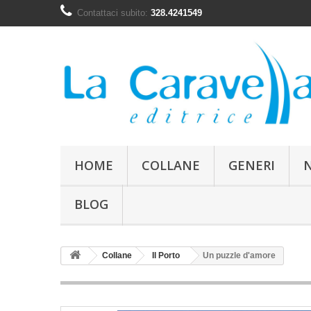
Contattaci subito:
328.4241549
HOME
COLLANE
GENERI
BLOG
Collane
Il Porto
Un puzzle d'amore