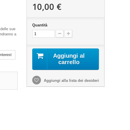
10,00 €
Quantità
 delle sue
andranno a
nterest
Aggiungi al
carrello
Aggiungi alla lista dei desideri