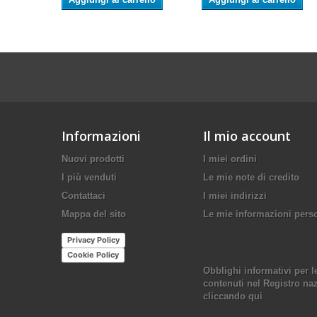
Informazioni
Il mio account
Nuovi prodotti
I miei ordini
I più venduti
Le mie note di credito
Contattaci
I miei indirizzi
Mappa del sito
Le mie informazioni pers
Privacy Policy
Cookie Policy
Obblighi informativi per l
contenuti nel Registro nazi
cliccando qui