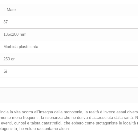
Il Mare
37
135x200 mm
Morbida plastificata
250 gr
Si
ncia la vita scorra all’insegna della monotonia, la realtà è invece assai diver
amente meno frequenti, la risonanza che ne deriva è accresciuta dalla rarità. N
ici eventi, curiosi e talora catastrofici, che ebbero come protagoniste le localit
rotagonista, ho voluto raccontarne alcuni.