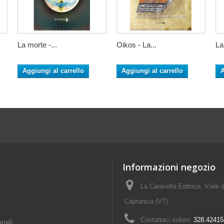
La morte -...
Oikos - La...
La
Aggiungi al carrello
Aggiungi al carrello
A
Informazioni negozio
La Caravella Editrice, Viale d
Capranica (VT)
Contattaci subito:
328.42415
onali