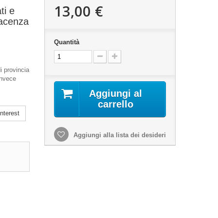
13,00 €
ti e
Piacenza
Quantità
i provincia
 invece
Aggiungi al
carrello
nterest
Aggiungi alla lista dei desideri