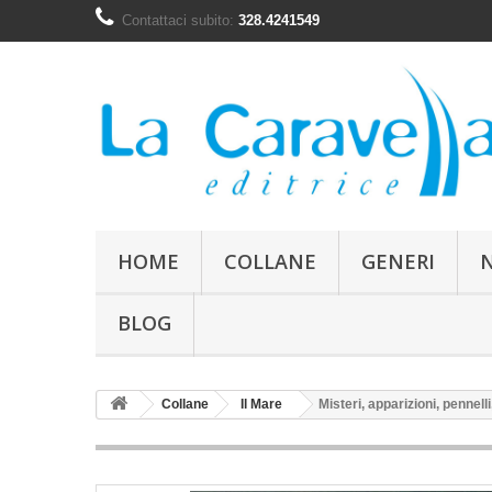
Contattaci subito:
328.4241549
HOME
COLLANE
GENERI
BLOG
Collane
Il Mare
Misteri, apparizioni, pennelli