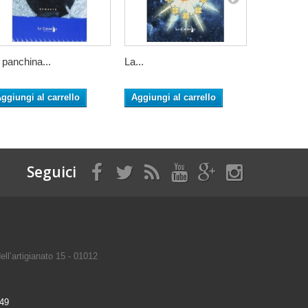
 panchina...
La...
La stanza.
ggiungi al carrello
Aggiungi al carrello
Seguici
ell’artigianato 15 - 01012
49