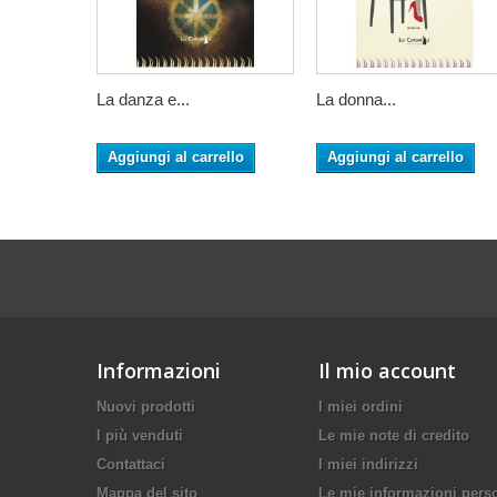
La danza e...
La donna...
Aggiungi al carrello
Aggiungi al carrello
Informazioni
Il mio account
Nuovi prodotti
I miei ordini
I più venduti
Le mie note di credito
Contattaci
I miei indirizzi
Mappa del sito
Le mie informazioni pers