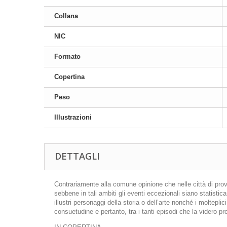
Collana
NIC
Formato
Copertina
Peso
Illustrazioni
DETTAGLI
Contrariamente alla comune opinione che nelle città di provi
sebbene in tali ambiti gli eventi eccezionali siano statistic
illustri personaggi della storia o dell’arte nonché i moltepl
consuetudine e pertanto, tra i tanti episodi che la videro p