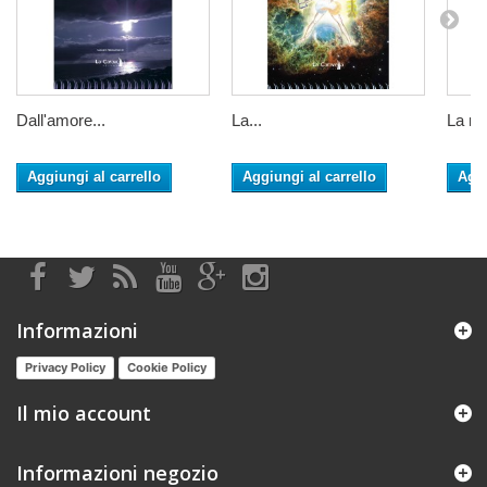
Dall'amore...
La...
La mor
Aggiungi al carrello
Aggiungi al carrello
Aggi
Informazioni
Privacy Policy
Cookie Policy
Il mio account
Informazioni negozio