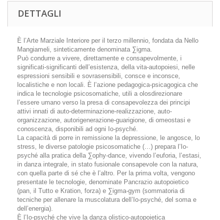
DETTAGLI
È l’Arte Marziale Interiore per il terzo millennio, fondata da Nello
Mangiameli, sinteticamente denominata ∑igma.
Può condurre a vivere, direttamente e consapevolmente, i
significati-significanti dell’esistenza, della vita-autopoiesi, nelle
espressioni sensibili e sovrasensibili, consce e inconsce,
localistiche e non locali. È l’azione pedagogica-psicagogica che
indica le tecnologie psicosomatiche, utili a olosdirezionare
l’essere umano verso la presa di consapevolezza dei principi
attivi innati di auto-determinazione-realizzazione, auto-
organizzazione, autorigenerazione-guarigione, di omeostasi e
conoscenza, disponibili ad ogni Io-psyché.
La capacità di porre in remissione la depressione, le angosce, lo
stress, le diverse patologie psicosomatiche (…) prepara l’Io-
psyché alla pratica della ∑ophy-dance, vivendo l’euforia, l’estasi,
in danza integrale, in stato fusionale consapevole con la natura,
con quella parte di sé che è l’altro. Per la prima volta, vengono
presentate le tecnologie, denominate Pancrazio autopoietico
(pan, il Tutto e Kration, forza) e ∑igma-gym (sommatoria di
tecniche per allenare la muscolatura dell’Io-psyché, del soma e
dell’energia).
È l’Io-psyché che vive la danza olistico-autopoietica