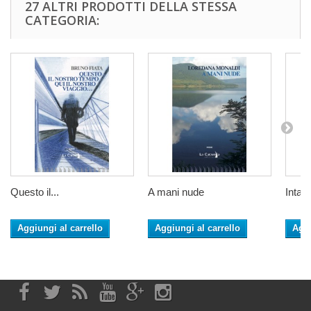
27 ALTRI PRODOTTI DELLA STESSA
CATEGORIA:
Questo il...
A mani nude
Intant
Aggiungi al carrello
Aggiungi al carrello
Aggi