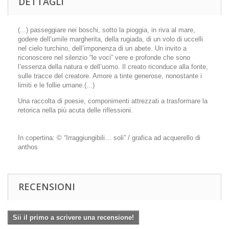
DETTAGLI
(...) passeggiare nei boschi, sotto la pioggia, in riva al mare,
godere dell’umile margherita, della rugiada, di un volo di uccelli
nel cielo turchino, dell’imponenza di un abete. Un invito a
riconoscere nel silenzio “le voci” vere e profonde che sono
l’essenza della natura e dell’uomo. Il creato riconduce alla fonte,
sulle tracce del creatore. Amore a tinte generose, nonostante i
limiti e le follie umane.(...)
Una raccolta di poesie, componimenti attrezzati a trasformare la
retorica nella più acuta delle riflessioni.
In copertina: © “Irraggiungibili… soli” / grafica ad acquerello di
anthos
RECENSIONI
Sii il primo a scrivere una recensione!