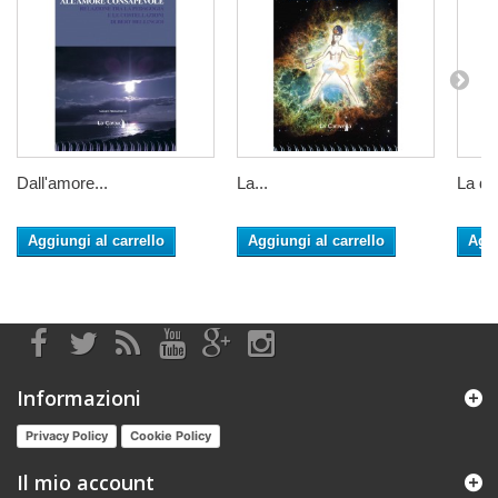
Dall'amore...
La...
La da
Aggiungi al carrello
Aggiungi al carrello
Aggi
Informazioni
Privacy Policy
Cookie Policy
Il mio account