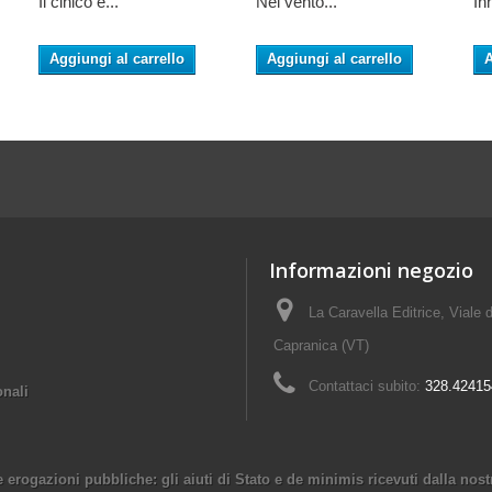
Il cinico e...
Nel vento...
In
Aggiungi al carrello
Aggiungi al carrello
A
Informazioni negozio
La Caravella Editrice, Viale d
Capranica (VT)
Contattaci subito:
328.42415
onali
e erogazioni pubbliche: gli aiuti di Stato e de minimis ricevuti dalla no