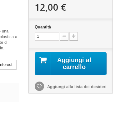
12,00 €
Quantità
e una
olastica a
te di
in.
Aggiungi al
nterest
carrello
Aggiungi alla lista dei desideri