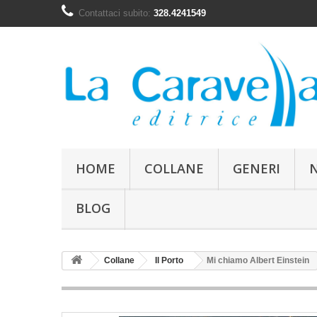
Contattaci subito:
328.4241549
HOME
COLLANE
GENERI
BLOG
Collane
Il Porto
Mi chiamo Albert Einstein