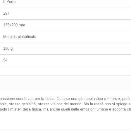
Il Porto
297
135x200 mm
Morbida plastificata
150 gr
Si
 passione sconfinata per la fisica. Durante una gita scolastica a Firenze, però
e, stessa genialità, stessa visione del mondo. Ma la realtà non si spiega so
n solo i misteri della fisica, ma anche quelli delle emozioni umane e scoprirà c