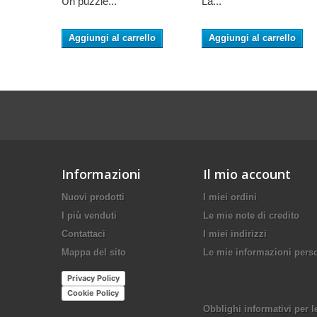
Un puzzle...
La...
Aggiungi al carrello
Aggiungi al carrello
Informazioni
Il mio account
Nuovi prodotti
I miei ordini
I più venduti
Le mie note di credito
Contattaci
I miei indirizzi
Mappa del sito
Le mie informazioni pers
Privacy Policy
Cookie Policy
Obblighi informativi per l