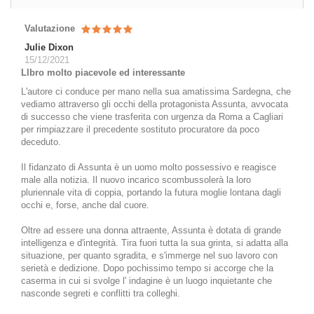
Valutazione
Julie Dixon
15/12/2021
Llbro molto piacevole ed interessante
L'autore ci conduce per mano nella sua amatissima Sardegna, che
vediamo attraverso gli occhi della protagonista Assunta, avvocata
di successo che viene trasferita con urgenza da Roma a Cagliari
per rimpiazzare il precedente sostituto procuratore da poco
deceduto.
Il fidanzato di Assunta è un uomo molto possessivo e reagisce
male alla notizia. Il nuovo incarico scombussolerà la loro
pluriennale vita di coppia, portando la futura moglie lontana dagli
occhi e, forse, anche dal cuore.
Oltre ad essere una donna attraente, Assunta è dotata di grande
intelligenza e d'integrità. Tira fuori tutta la sua grinta, si adatta alla
situazione, per quanto sgradita, e s'immerge nel suo lavoro con
serietà e dedizione. Dopo pochissimo tempo si accorge che la
caserma in cui si svolge l' indagine è un luogo inquietante che
nasconde segreti e conflitti tra colleghi.