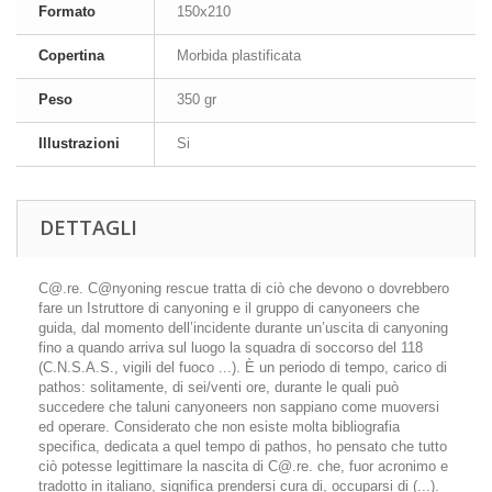
Formato
150x210
Copertina
Morbida plastificata
Peso
350 gr
Illustrazioni
Si
DETTAGLI
C@.re. C@nyoning rescue tratta di ciò che devono o dovrebbero
fare un Istruttore di canyoning e il gruppo di canyoneers che
guida, dal momento dell’incidente durante un’uscita di canyoning
fino a quando arriva sul luogo la squadra di soccorso del 118
(C.N.S.A.S., vigili del fuoco ...). È un periodo di tempo, carico di
pathos: solitamente, di sei/venti ore, durante le quali può
succedere che taluni canyoneers non sappiano come muoversi
ed operare. Considerato che non esiste molta bibliografia
specifica, dedicata a quel tempo di pathos, ho pensato che tutto
ciò potesse legittimare la nascita di C@.re. che, fuor acronimo e
tradotto in italiano, significa prendersi cura di, occuparsi di (...).