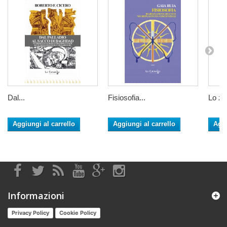
Dal...
Fisiosofia...
Lo zen
Aggiungi al carrello
Aggiungi al carrello
Aggi
Informazioni
Privacy Policy
Cookie Policy