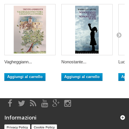
Vagheggiann...
Nonostante...
Luci 
Aggiungi al carrello
Aggiungi al carrello
Aggi
Informazioni
Privacy Policy
Cookie Policy