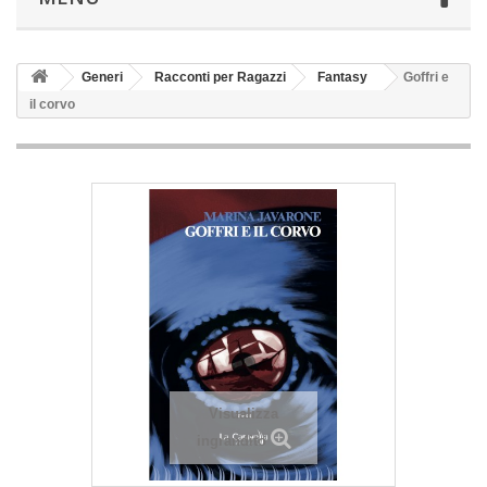
Generi
Racconti per Ragazzi
Fantasy
Goffri e
il corvo
Visualizza
ingrandito