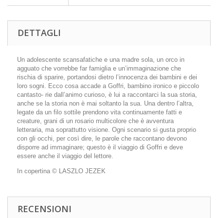
DETTAGLI
Un adolescente scansafatiche e una madre sola, un orco in
agguato che vorrebbe far famiglia e un’immaginazione che
rischia di sparire, portandosi dietro l’innocenza dei bambini e dei
loro sogni. Ecco cosa accade a Goffri, bambino ironico e piccolo
cantasto- rie dall’animo curioso, è lui a raccontarci la sua storia,
anche se la storia non è mai soltanto la sua. Una dentro l’altra,
legate da un filo sottile prendono vita continuamente fatti e
creature, grani di un rosario multicolore che è avventura
letteraria, ma soprattutto visione. Ogni scenario si gusta proprio
con gli occhi, per così dire, le parole che raccontano devono
disporre ad immaginare; questo è il viaggio di Goffri e deve
essere anche il viaggio del lettore.
In copertina © LASZLO JEZEK
RECENSIONI