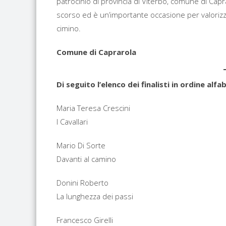
patrocinio di provincia di Viterbo, comune di Capr
scorso ed è un’importante occasione per valorizzare
cimino.
Comune di Caprarola
Di seguito l’elenco dei finalisti in ordine alfa
Maria Teresa Crescini
I Cavallari
Mario Di Sorte
Davanti al camino
Donini Roberto
La lunghezza dei passi
Francesco Girelli