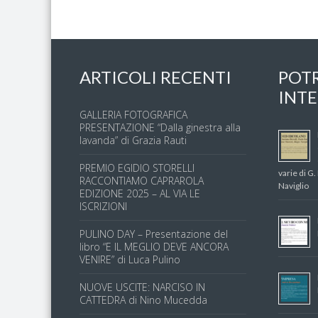
ARTICOLI RECENTI
POT
INTE
GALLERIA FOTOGRAFICA
PRESENTAZIONE “Dalla ginestra alla
lavanda” di Grazia Rauti
PREMIO EGIDIO STORELLI
varie di G.
RACCONTIAMO CAPRAROLA
Naviglio
EDIZIONE 2025 – AL VIA LE
ISCRIZIONI
PULINO DAY – Presentazione del
libro “E IL MEGLIO DEVE ANCORA
VENIRE” di Luca Pulino
NUOVE USCITE: NARCISO IN
CATTEDRA di Nino Mucedda