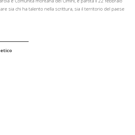
arola e Comunità montana dei Cimini, è partita il 22 febbraio
 sia chi ha talento nella scrittura, sia il territorio del paese
betico