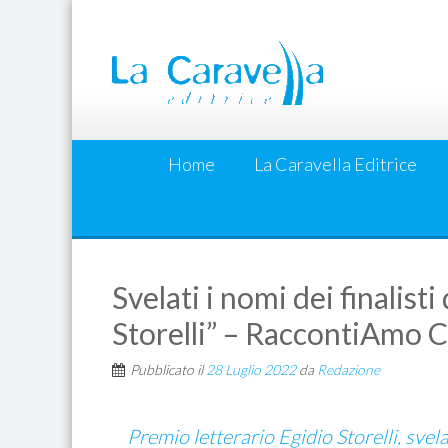
Skip
to
content
Home
La Caravella Editrice
Svelati i nomi dei finalist
Storelli” – RaccontiAmo 
Pubblicato il
28 Luglio 2022
da
Redazione
Premio letterario Egidio Storelli, svelat