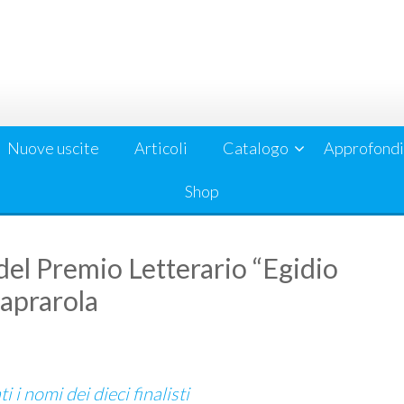
Nuove uscite
Articoli
Catalogo
Approfondi
Shop
i del Premio Letterario “Egidio
Caprarola
i i nomi dei dieci finalisti