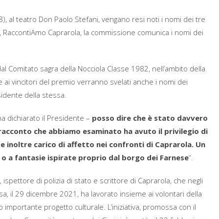
), al teatro Don Paolo Stefani, vengano resi noti i nomi dei tre
elli, RaccontiAmo Caprarola, la commissione comunica i nomi dei
dal Comitato sagra della Nocciola Classe 1982, nell’ambito della
re ai vincitori del premio verranno svelati anche i nomi dei
idente della stessa.
a dichiarato il Presidente –
posso dire che è stato davvero
ni racconto che abbiamo esaminato ha avuto il privilegio di
e inoltre carico di affetto nei confronti di Caprarola. Un
i o a fantasie ispirate proprio dal borgo dei Farnese
“.
, ispettore di polizia di stato e scrittore di Caprarola, che negli
sa, il 29 dicembre 2021, ha lavorato insieme ai volontari della
 importante progetto culturale. L’iniziativa, promossa con il