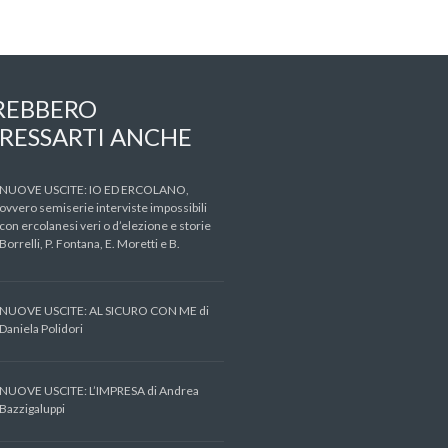
REBBERO
RESSARTI ANCHE
NUOVE USCITE: IO ED ERCOLANO,
ovvero semiserie interviste impossibili
con ercolanesi veri o d’elezione e storie
 Borrelli, P. Fontana, E. Moretti e B.
NUOVE USCITE: AL SICURO CON ME di
Daniela Polidori
NUOVE USCITE: L’IMPRESA di Andrea
Bazzigaluppi