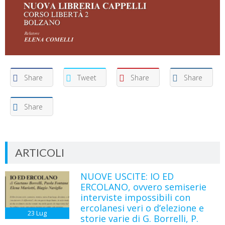
Share
Tweet
Share
Share
Share
ARTICOLI
NUOVE USCITE: IO ED
ERCOLANO, ovvero semiserie
interviste impossibili con
ercolanesi veri o d’elezione e
23
Lug
storie varie di G. Borrelli, P.