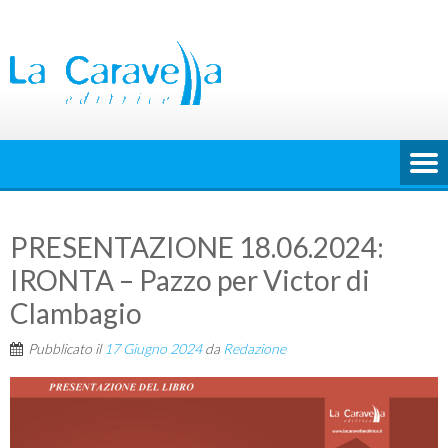
Skip
to
content
PRESENTAZIONE 18.06.2024:
IRONTA – Pazzo per Victor di
Clambagio
Pubblicato il
17 Giugno 2024
da
Redazione