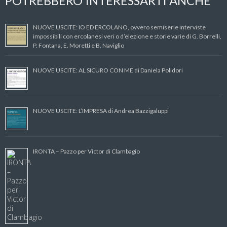
POTREBBERO INTERESSARTI ANCHE
NUOVE USCITE: IO ED ERCOLANO, ovvero semiserie interviste
impossibili con ercolanesi veri o d’elezione e storie varie di G. Borrelli,
P. Fontana, E. Moretti e B. Naviglio
NUOVE USCITE: AL SICURO CON ME di Daniela Polidori
NUOVE USCITE: L’IMPRESA di Andrea Bazzigaluppi
IRONTA – Pazzo per Victor di Clambagio