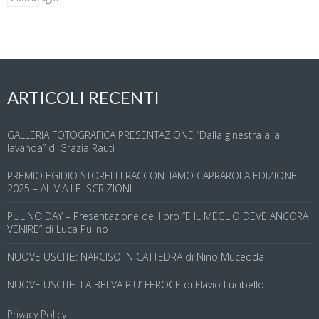
ARTICOLI RECENTI
GALLERIA FOTOGRAFICA PRESENTAZIONE “Dalla ginestra alla
lavanda” di Grazia Rauti
PREMIO EGIDIO STORELLI RACCONTIAMO CAPRAROLA EDIZIONE
2025 – AL VIA LE ISCRIZIONI
PULINO DAY – Presentazione del libro “E IL MEGLIO DEVE ANCORA
VENIRE” di Luca Pulino
NUOVE USCITE: NARCISO IN CATTEDRA di Nino Mucedda
NUOVE USCITE: LA BELVA PIU’ FEROCE di Flavio Lucibello
Privacy Policy