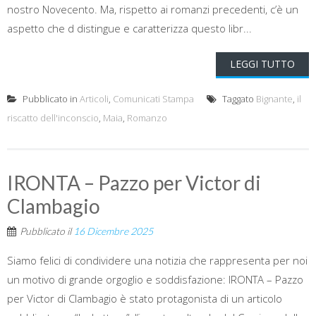
nostro Novecento. Ma, rispetto ai romanzi precedenti, c’è un
aspetto che d distingue e caratterizza questo libr...
LEGGI TUTTO
Pubblicato in
Articoli
,
Comunicati Stampa
Taggato
Bignante
,
il
riscatto dell'inconscio
,
Maia
,
Romanzo
IRONTA – Pazzo per Victor di
Clambagio
Pubblicato il
16 Dicembre 2025
Siamo felici di condividere una notizia che rappresenta per noi
un motivo di grande orgoglio e soddisfazione: IRONTA – Pazzo
per Victor di Clambagio è stato protagonista di un articolo