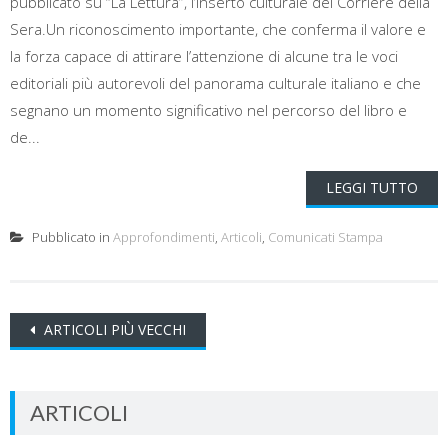
pubblicato su “La Lettura”, l’inserto culturale del Corriere della
Sera.Un riconoscimento importante, che conferma il valore e
la forza capace di attirare l’attenzione di alcune tra le voci
editoriali più autorevoli del panorama culturale italiano e che
segnano un momento significativo nel percorso del libro e
de...
LEGGI TUTTO
Pubblicato in
Approfondimenti
,
Articoli
,
Comunicati Stampa
Navigazione
ARTICOLI PIÙ VECCHI
articoli
ARTICOLI